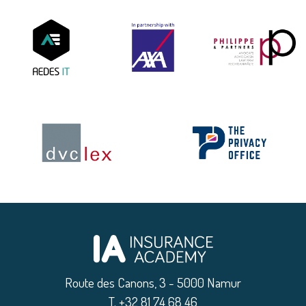
Route des Canons, 3 - 5000 Namur
|
T. +32 81 74 68 46